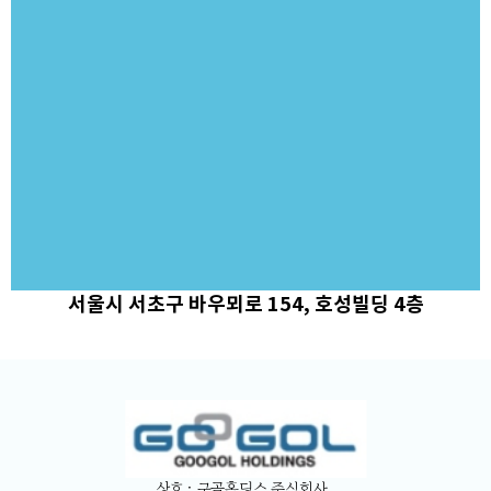
서울시 서초구 바우뫼로 154, 호성빌딩 4층
상호 : 구골홀딩스 주식회사